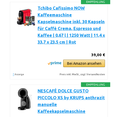
EMPFEHLUNG
Tchibo Cafissimo NOW
Kaffeemaschine
Kapselmaschine inkl. 30 Kapseln
für Caffè Crema, Espresso und
Kaffee | 0,67 l | 1250 Watt | 11,4 x
33,7 x 23,5 cm | Rot
39,00 €
Bei Amazon ansehen
*
Preis inkl. MwSt., zzgl. Versandkosten
Anzeige
EMPFEHLUNG
NESCAFÉ DOLCE GUSTO
PICCOLO XS by KRUPS anthrazit
manuelle
Kaffeekapselmaschine