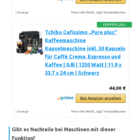
*
Preis inkl. MwSt., zzgl. Versandkosten
Anzeige
EMPFEHLUNG
Tchibo Cafissimo „Pure plus“
Kaffeemaschine
Kapselmaschine inkl. 30 Kapseln
für Caffè Crema, Espresso und
Kaffee | 0,8l | 1250 Watt | 11,9 x
33,7 x 24 cm | Schwarz
44,00 €
Bei Amazon ansehen
*
Preis inkl. MwSt., zzgl. Versandkosten
Anzeige
Gibt es Nachteile bei Maschinen mit dieser
Funktion?