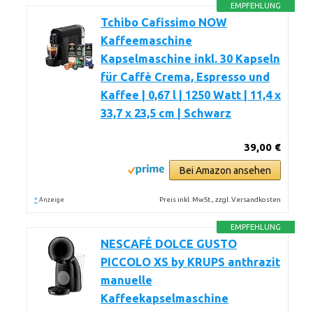
EMPFEHLUNG
Tchibo Cafissimo NOW
Kaffeemaschine
Kapselmaschine inkl. 30 Kapseln
für Caffè Crema, Espresso und
Kaffee | 0,67 l | 1250 Watt | 11,4 x
33,7 x 23,5 cm | Schwarz
39,00 €
Bei Amazon ansehen
*
Preis inkl. MwSt., zzgl. Versandkosten
Anzeige
EMPFEHLUNG
NESCAFÉ DOLCE GUSTO
PICCOLO XS by KRUPS anthrazit
manuelle
Kaffeekapselmaschine