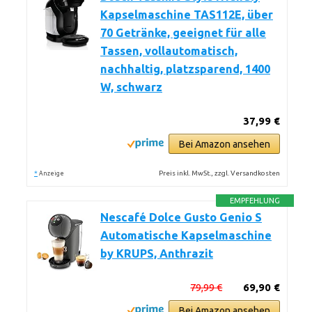
Kapselmaschine TAS112E, über
70 Getränke, geeignet für alle
Tassen, vollautomatisch,
nachhaltig, platzsparend, 1400
W, schwarz
37,99 €
Bei Amazon ansehen
*
Preis inkl. MwSt., zzgl. Versandkosten
Anzeige
EMPFEHLUNG
Nescafé Dolce Gusto Genio S
Automatische Kapselmaschine
by KRUPS, Anthrazit
79,99 €
69,90 €
Bei Amazon ansehen