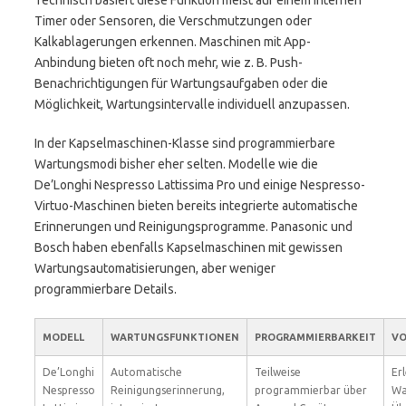
Technisch basiert diese Funktion meist auf einem internen
Timer oder Sensoren, die Verschmutzungen oder
Kalkablagerungen erkennen. Maschinen mit App-
Anbindung bieten oft noch mehr, wie z. B. Push-
Benachrichtigungen für Wartungsaufgaben oder die
Möglichkeit, Wartungsintervalle individuell anzupassen.
In der Kapselmaschinen-Klasse sind programmierbare
Wartungsmodi bisher eher selten. Modelle wie die
De’Longhi Nespresso Lattissima Pro und einige Nespresso-
Virtuo-Maschinen bieten bereits integrierte automatische
Erinnerungen und Reinigungsprogramme. Panasonic und
Bosch haben ebenfalls Kapselmaschinen mit gewissen
Wartungsautomatisierungen, aber weniger
programmierbare Details.
MODELL
WARTUNGSFUNKTIONEN
PROGRAMMIERBARKEIT
VO
De’Longhi
Automatische
Teilweise
Er
Nespresso
Reinigungserinnerung,
programmierbar über
Wa