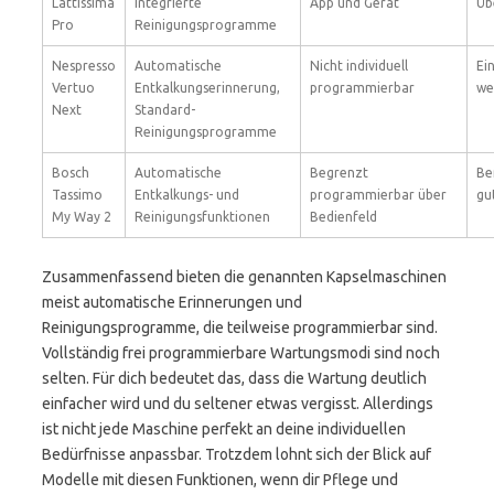
Lattissima
integrierte
App und Gerät
Üb
Pro
Reinigungsprogramme
Nespresso
Automatische
Nicht individuell
Ei
Vertuo
Entkalkungserinnerung,
programmierbar
we
Next
Standard-
Reinigungsprogramme
Bosch
Automatische
Begrenzt
Be
Tassimo
Entkalkungs- und
programmierbar über
gu
My Way 2
Reinigungsfunktionen
Bedienfeld
Zusammenfassend bieten die genannten Kapselmaschinen
meist automatische Erinnerungen und
Reinigungsprogramme, die teilweise programmierbar sind.
Vollständig frei programmierbare Wartungsmodi sind noch
selten. Für dich bedeutet das, dass die Wartung deutlich
einfacher wird und du seltener etwas vergisst. Allerdings
ist nicht jede Maschine perfekt an deine individuellen
Bedürfnisse anpassbar. Trotzdem lohnt sich der Blick auf
Modelle mit diesen Funktionen, wenn dir Pflege und