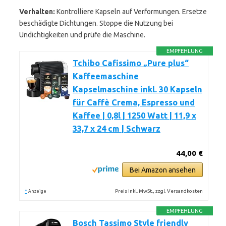
Verhalten:
Kontrolliere Kapseln auf Verformungen. Ersetze
beschädigte Dichtungen. Stoppe die Nutzung bei
Undichtigkeiten und prüfe die Maschine.
EMPFEHLUNG
Tchibo Cafissimo „Pure plus“
Kaffeemaschine
Kapselmaschine inkl. 30 Kapseln
für Caffè Crema, Espresso und
Kaffee | 0,8l | 1250 Watt | 11,9 x
33,7 x 24 cm | Schwarz
44,00 €
Bei Amazon ansehen
*
Preis inkl. MwSt., zzgl. Versandkosten
Anzeige
EMPFEHLUNG
Bosch Tassimo Style friendly