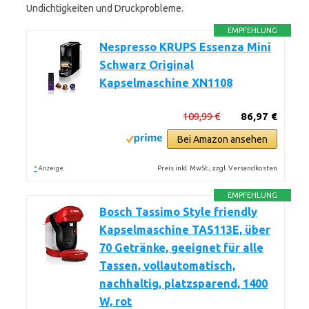
Undichtigkeiten und Druckprobleme.
EMPFEHLUNG
Nespresso KRUPS Essenza Mini
Schwarz Original
Kapselmaschine XN1108
109,99 €
86,97 €
Bei Amazon ansehen
*
Preis inkl. MwSt., zzgl. Versandkosten
Anzeige
EMPFEHLUNG
Bosch Tassimo Style friendly
Kapselmaschine TAS113E, über
70 Getränke, geeignet für alle
Tassen, vollautomatisch,
nachhaltig, platzsparend, 1400
W, rot