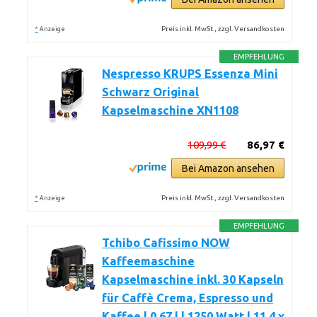
*
Preis inkl. MwSt., zzgl. Versandkosten
Anzeige
EMPFEHLUNG
Nespresso KRUPS Essenza Mini
Schwarz Original
Kapselmaschine XN1108
109,99 €
86,97 €
Bei Amazon ansehen
*
Preis inkl. MwSt., zzgl. Versandkosten
Anzeige
EMPFEHLUNG
Tchibo Cafissimo NOW
Kaffeemaschine
Kapselmaschine inkl. 30 Kapseln
für Caffè Crema, Espresso und
Kaffee | 0,67 l | 1250 Watt | 11,4 x