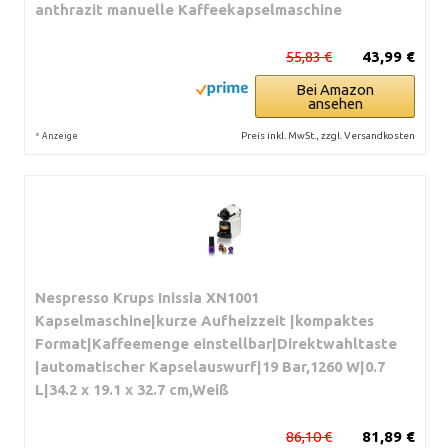
anthrazit manuelle Kaffeekapselmaschine
55,83 €
43,99 €
Bei Amazon
ansehen
*
Preis inkl. MwSt., zzgl. Versandkosten
Anzeige
Nespresso Krups Inissia XN1001
Kapselmaschine|kurze Aufheizzeit |kompaktes
Format|Kaffeemenge einstellbar|Direktwahltaste
|automatischer Kapselauswurf|19 Bar,1260 W|0.7
L|34.2 x 19.1 x 32.7 cm,Weiß
86,10 €
81,89 €