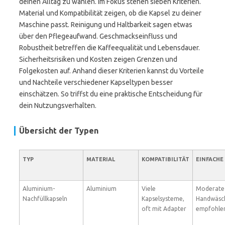
deinen Alltag zu wählen. Im Fokus stehen sieben Kriterien.
Material und Kompatibilität zeigen, ob die Kapsel zu deiner
Maschine passt. Reinigung und Haltbarkeit sagen etwas
über den Pflegeaufwand. Geschmackseinfluss und
Robustheit betreffen die Kaffeequalität und Lebensdauer.
Sicherheitsrisiken und Kosten zeigen Grenzen und
Folgekosten auf. Anhand dieser Kriterien kannst du Vorteile
und Nachteile verschiedener Kapseltypen besser
einschätzen. So triffst du eine praktische Entscheidung für
dein Nutzungsverhalten.
Übersicht der Typen
TYP
MATERIAL
KOMPATIBILITÄT
EINFACHE
Aluminium-
Aluminium
Viele
Moderate 
Nachfüllkapseln
Kapselsysteme,
Handwäsc
oft mit Adapter
empfohle