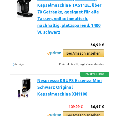
Kapselmaschine TAS112E, über
70 Getränke, geeignet für alle
Tassen, vollautomatisch,
nachhaltig, platzsparend, 1400
W, schwarz
36,99 €
Bei Amazon ansehen
*
Preis inkl. MwSt., zzgl. Versandkosten
Anzeige
EMPFEHLUNG
Nespresso KRUPS Essenza Mini
Schwarz Original
Kapselmaschine XN1108
109,99 €
86,97 €
Bei Amazon ansehen