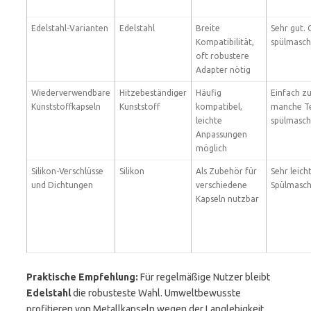
Edelstahl-Varianten
Edelstahl
Breite
Sehr gut. 
Kompatibilität,
spülmasch
oft robustere
Adapter nötig
Wiederverwendbare
Hitzebeständiger
Häufig
Einfach zu
Kunststoffkapseln
Kunststoff
kompatibel,
manche Te
leichte
spülmasch
Anpassungen
möglich
Silikon-Verschlüsse
Silikon
Als Zubehör für
Sehr leich
und Dichtungen
verschiedene
Spülmasch
Kapseln nutzbar
Praktische Empfehlung:
Für regelmäßige Nutzer bleibt
Edelstahl
die robusteste Wahl. Umweltbewusste
profitieren von Metallkapseln wegen der Langlebigkeit.