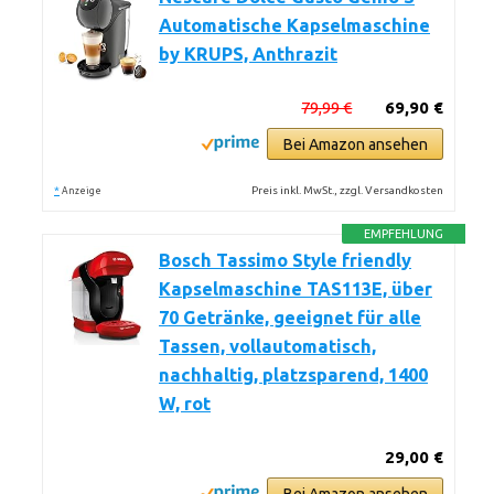
Automatische Kapselmaschine
by KRUPS, Anthrazit
79,99 €
69,90 €
Bei Amazon ansehen
*
Preis inkl. MwSt., zzgl. Versandkosten
Anzeige
EMPFEHLUNG
Bosch Tassimo Style friendly
Kapselmaschine TAS113E, über
70 Getränke, geeignet für alle
Tassen, vollautomatisch,
nachhaltig, platzsparend, 1400
W, rot
29,00 €