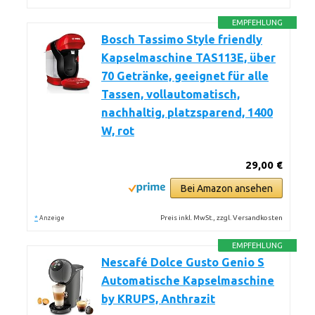
EMPFEHLUNG
Bosch Tassimo Style friendly
Kapselmaschine TAS113E, über
70 Getränke, geeignet für alle
Tassen, vollautomatisch,
nachhaltig, platzsparend, 1400
W, rot
29,00 €
Bei Amazon ansehen
*
Preis inkl. MwSt., zzgl. Versandkosten
Anzeige
EMPFEHLUNG
Nescafé Dolce Gusto Genio S
Automatische Kapselmaschine
by KRUPS, Anthrazit