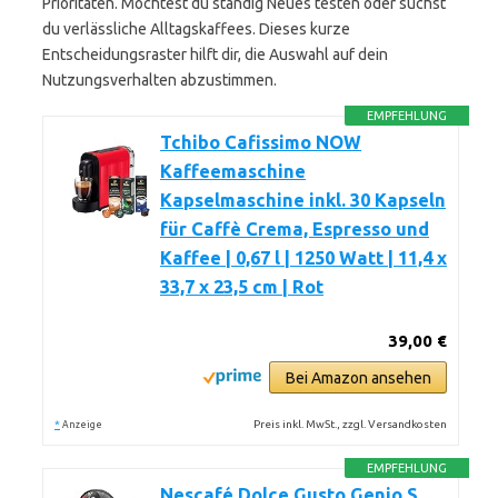
Prioritäten. Möchtest du ständig Neues testen oder suchst
du verlässliche Alltagskaffees. Dieses kurze
Entscheidungsraster hilft dir, die Auswahl auf dein
Nutzungsverhalten abzustimmen.
EMPFEHLUNG
Tchibo Cafissimo NOW
Kaffeemaschine
Kapselmaschine inkl. 30 Kapseln
für Caffè Crema, Espresso und
Kaffee | 0,67 l | 1250 Watt | 11,4 x
33,7 x 23,5 cm | Rot
39,00 €
Bei Amazon ansehen
*
Preis inkl. MwSt., zzgl. Versandkosten
Anzeige
EMPFEHLUNG
Nescafé Dolce Gusto Genio S