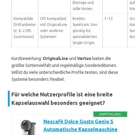
Blumige und
auf
süße Noten.
Ma
Kompatible
Oft kompatibel
Breites
1–12
Gr
Drittanbieter
mit OriginalLine
Spektrum. Von
Hä
(z. B. L’OR,
oder anderen
günstig bis
So
Gourmesso)
Systemen
spezialisierten
An
Single-Origin.
Kurzbewertung:
OriginalLine
und
Vertuo
bieten die
größte Sortenvielfalt und regelmäßige Sondereditionen.
Willst du viele unterschiedliche Profile testen, sind diese
Systeme besonders flexibel.
Für welche Nutzerprofile ist eine breite
Kapselauswahl besonders geeignet?
EMPFEHLUNG
Nescafé Dolce Gusto Genio S
Automatische Kapselmaschine