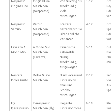
Nespresso
OriginalLine
Von fruchtig bis
3–12
Gr
OriginalLine
Maschinen
schokoladig.
Re
(Nespresso)
Viele
Edi
Mischungen.
ver
Nespresso
Vertuo
Breitere
4–12
Gro
Vertuo
Maschinen
Getränkeprofile.
Spe
(Nespresso)
Filter-ähnliche
Edi
Varianten.
vo
Lavazza A
A Modo Mio
Italienische
5–11
Gu
Modo Mio
Maschinen
Kaffeestile.
Ble
(Lavazza)
Nussig,
Or
schokoladig,
Mi
ausgewogen.
Nescafé
Dolce Gusto
Stark variierend.
2–12
Seh
Dolce Gusto
Maschinen
Espresso bis
Vie
Chai- und
Au
Schoko-
Spe
Mischungen.
Illy
Iperespresso
Elegante
6–10
Kle
Iperespresso
Maschinen (Illy)
Espressoprofile.
So