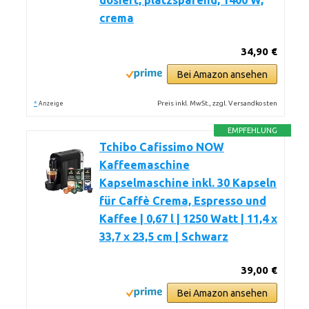
dosiert, platzsparend, 1400 W,
crema
34,90 €
Bei Amazon ansehen
*
Preis inkl. MwSt., zzgl. Versandkosten
Anzeige
EMPFEHLUNG
Tchibo Cafissimo NOW
Kaffeemaschine
Kapselmaschine inkl. 30 Kapseln
für Caffè Crema, Espresso und
Kaffee | 0,67 l | 1250 Watt | 11,4 x
33,7 x 23,5 cm | Schwarz
39,00 €
Bei Amazon ansehen