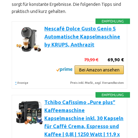
sorgt für konstante Ergebnisse. Die folgenden Tipps sind
praktisch und kurz gehalten.
EMPFEHLUNG
Nescafé Dolce Gusto Genio S
Automatische Kapselmaschine
by KRUPS, Anthrazit
79,99 €
69,90 €
Bei Amazon ansehen
*
Preis inkl. MwSt., zzgl. Versandkosten
Anzeige
EMPFEHLUNG
Tchibo Cafissimo „Pure plus“
Kaffeemaschine
Kapselmaschine inkl. 30 Kapseln
für Caffè Crema, Espresso und
Kaffee | 0,8l | 1250 Watt | 11,9 x