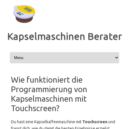
Zum
Inhalt
springen
Kapselmaschinen Berater
Wie funktioniert die
Programmierung von
Kapselmaschinen mit
Touchscreen?
Du hast eine Kapselkaffeemaschine mit
Touchscreen
und
fragst dich, wie du damit die besten Ergebnisse erzielst.