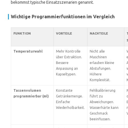
bekommst typische Einsatzszenarien genannt.
Wichtige Programmierfunktionen im Vergleich
FUNKTION
VORTEILE
NACHTEILE
Temperaturwahl
Mehr Kontrolle
Nicht alle
über Extraktion.
Maschinen
Bessere
erlauben kleine
Anpassung an
Abstufungen.
w
Kapseltypen.
Höhere
Komplexität.
Tassenvolumen
Konstante
Fehlkalibrierung
programmierbar (ml)
Getränkemenge.
führt zu
Einfache
Abweichungen.
Wiederholbarkeit.
Wasserhärte kann
Geschmack
beeinflussen.