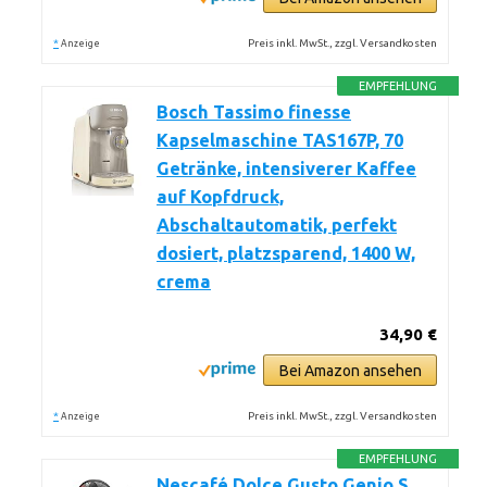
*
Preis inkl. MwSt., zzgl. Versandkosten
Anzeige
EMPFEHLUNG
Bosch Tassimo finesse
Kapselmaschine TAS167P, 70
Getränke, intensiverer Kaffee
auf Kopfdruck,
Abschaltautomatik, perfekt
dosiert, platzsparend, 1400 W,
crema
34,90 €
Bei Amazon ansehen
*
Preis inkl. MwSt., zzgl. Versandkosten
Anzeige
EMPFEHLUNG
Nescafé Dolce Gusto Genio S