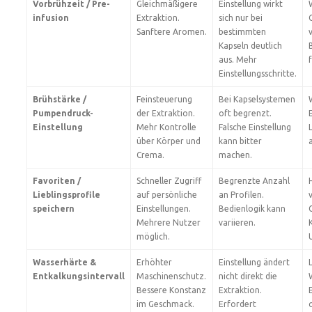
Vorbrühzeit / Pre-
Gleichmäßigere
Einstellung wirkt
infusion
Extraktion.
sich nur bei
Sanftere Aromen.
bestimmten
Kapseln deutlich
aus. Mehr
Einstellungsschritte.
Brühstärke /
Feinsteuerung
Bei Kapselsystemen
Pumpendruck-
der Extraktion.
oft begrenzt.
Einstellung
Mehr Kontrolle
Falsche Einstellung
über Körper und
kann bitter
Crema.
machen.
Favoriten /
Schneller Zugriff
Begrenzte Anzahl
Lieblingsprofile
auf persönliche
an Profilen.
speichern
Einstellungen.
Bedienlogik kann
Mehrere Nutzer
variieren.
möglich.
Wasserhärte &
Erhöhter
Einstellung ändert
Entkalkungsintervall
Maschinenschutz.
nicht direkt die
Bessere Konstanz
Extraktion.
im Geschmack.
Erfordert