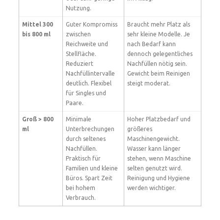
Nutzung.
Mittel 300
Guter Kompromiss
Braucht mehr Platz als
bis 800 ml
zwischen
sehr kleine Modelle. Je
Reichweite und
nach Bedarf kann
Stellfläche.
dennoch gelegentliches
Reduziert
Nachfüllen nötig sein.
Nachfüllintervalle
Gewicht beim Reinigen
deutlich. Flexibel
steigt moderat.
für Singles und
Paare.
Groß > 800
Minimale
Hoher Platzbedarf und
ml
Unterbrechungen
größeres
durch seltenes
Maschinengewicht.
Nachfüllen.
Wasser kann länger
Praktisch für
stehen, wenn Maschine
Familien und kleine
selten genutzt wird.
Büros. Spart Zeit
Reinigung und Hygiene
bei hohem
werden wichtiger.
Verbrauch.