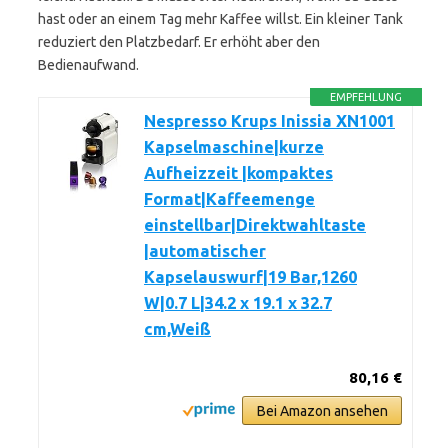
hast oder an einem Tag mehr Kaffee willst. Ein kleiner Tank
reduziert den Platzbedarf. Er erhöht aber den
Bedienaufwand.
EMPFEHLUNG
Nespresso Krups Inissia XN1001
Kapselmaschine|kurze
Aufheizzeit |kompaktes
Format|Kaffeemenge
einstellbar|Direktwahltaste
|automatischer
Kapselauswurf|19 Bar,1260
W|0.7 L|34.2 x 19.1 x 32.7
cm,Weiß
80,16 €
Bei Amazon ansehen