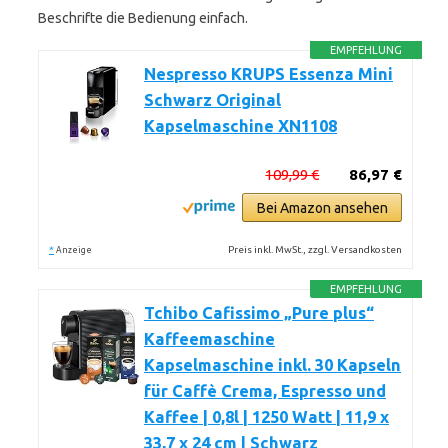
Beschrifte die Bedienung einfach.
EMPFEHLUNG
Nespresso KRUPS Essenza Mini
Schwarz Original
Kapselmaschine XN1108
109,99 €
86,97 €
Bei Amazon ansehen
*
Preis inkl. MwSt., zzgl. Versandkosten
Anzeige
EMPFEHLUNG
Tchibo Cafissimo „Pure plus“
Kaffeemaschine
Kapselmaschine inkl. 30 Kapseln
für Caffè Crema, Espresso und
Kaffee | 0,8l | 1250 Watt | 11,9 x
33,7 x 24 cm | Schwarz