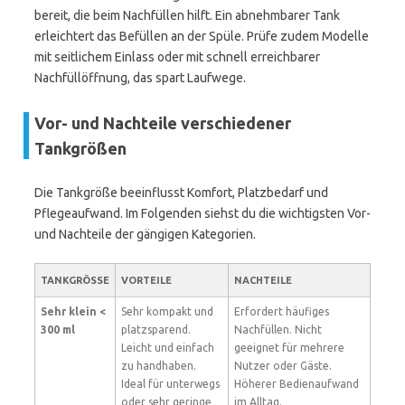
bereit, die beim Nachfüllen hilft. Ein abnehmbarer Tank
erleichtert das Befüllen an der Spüle. Prüfe zudem Modelle
mit seitlichem Einlass oder mit schnell erreichbarer
Nachfüllöffnung, das spart Laufwege.
Vor- und Nachteile verschiedener
Tankgrößen
Die Tankgröße beeinflusst Komfort, Platzbedarf und
Pflegeaufwand. Im Folgenden siehst du die wichtigsten Vor-
und Nachteile der gängigen Kategorien.
TANKGRÖSSE
VORTEILE
NACHTEILE
Sehr klein <
Sehr kompakt und
Erfordert häufiges
300 ml
platzsparend.
Nachfüllen. Nicht
Leicht und einfach
geeignet für mehrere
zu handhaben.
Nutzer oder Gäste.
Ideal für unterwegs
Höherer Bedienaufwand
oder sehr geringe
im Alltag.