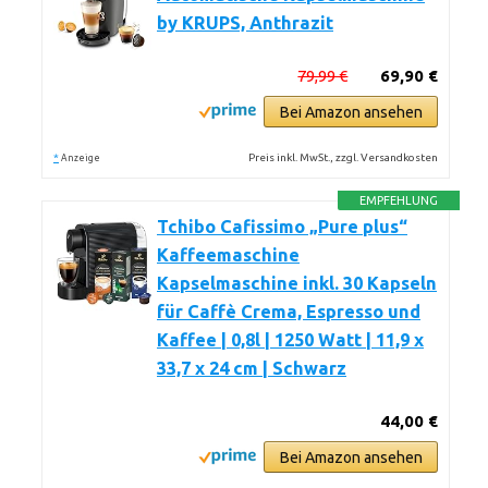
by KRUPS, Anthrazit
79,99 €
69,90 €
Bei Amazon ansehen
*
Preis inkl. MwSt., zzgl. Versandkosten
Anzeige
EMPFEHLUNG
Tchibo Cafissimo „Pure plus“
Kaffeemaschine
Kapselmaschine inkl. 30 Kapseln
für Caffè Crema, Espresso und
Kaffee | 0,8l | 1250 Watt | 11,9 x
33,7 x 24 cm | Schwarz
44,00 €
Bei Amazon ansehen