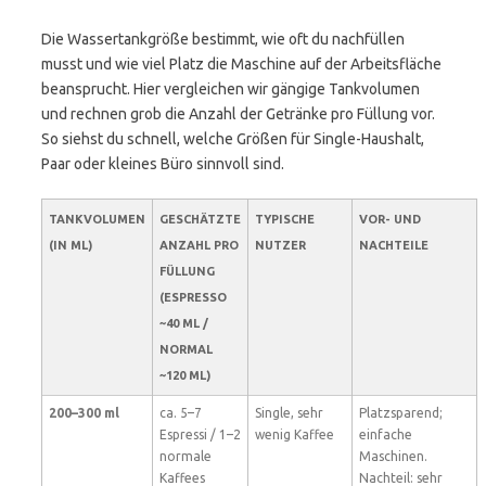
Die Wassertankgröße bestimmt, wie oft du nachfüllen
musst und wie viel Platz die Maschine auf der Arbeitsfläche
beansprucht. Hier vergleichen wir gängige Tankvolumen
und rechnen grob die Anzahl der Getränke pro Füllung vor.
So siehst du schnell, welche Größen für Single-Haushalt,
Paar oder kleines Büro sinnvoll sind.
TANKVOLUMEN
GESCHÄTZTE
TYPISCHE
VOR- UND
(IN ML)
ANZAHL PRO
NUTZER
NACHTEILE
FÜLLUNG
(ESPRESSO
~40 ML /
NORMAL
~120 ML)
200–300 ml
ca. 5–7
Single, sehr
Platzsparend;
Espressi / 1–2
wenig Kaffee
einfache
normale
Maschinen.
Kaffees
Nachteil: sehr