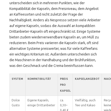
unterscheiden sich in mehreren Punkten, wie der
Kompatibilität der Kapseln, dem Preisniveau, dem Angebot
an Kaffeesorten und nicht zuletzt der Frage der
Nachhaltigkeit. Anders als Nespresso setzen viele Anbieter
auf eigene Kapseln, sodass die Auswahl an kompatiblen
Drittanbieter-Kapseln oft eingeschränkt ist. Einige Systeme
bieten zudem wiederverwendbare Kapseln an, um Müll zu
reduzieren. Beim Preis variieren die Kapseln stark, oft sind
alternative Systeme preiswerter, was für viele Kaffeefans
ein wichtiges Kriterium ist. Außerdem unterscheiden sich
die Maschinen in der Handhabung und der Brühfunktion,
was den Geschmack und die Crema beeinflussen kann.
SYSTEM
KOMPATIBILITÄT
PREIS
KAPSELANGEBOT
NACH
PRO
KAPSEL
Dolce
Eigene Kapseln,
ca.
Vielfältig, auch
Recy
Gusto
einige Drittanbieter
0,30–
Tee und Kakao
kein
0,40 €
wied