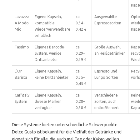
Kaps
Lavazza
Eigene Kapseln,
ca.
Ausgewählte
Opti
A Modo
kompatible
0,34–
Espressosorten
wied
Mio
Wiederverwendbare
0,42 €
Kaps
erhältlich
Tassimo
Eigenes Barcode-
ca.
Große Auswahl
Kapse
System, wenige
0,29–
an Heißgetränken
recyc
Drittanbieter
0,39 €
Wied
L’Or
Eigene Kapseln,
ca.
Espresso und
Recy
Barista
keine Drittanbieter
0,35–
Lungo Sorten
vorh
0,45 €
Caffitaly
Eigene Kapseln,
ca.
Verschiedene
Kein
System
diverse Marken
0,28–
Sorten, auch
wied
verfügbar
0,38 €
entkoffeiniert
Kaps
Diese Systeme bieten unterschiedliche Schwerpunkte.
Dolce Gusto ist bekannt für die Vielfalt der Getränke und
eignet sich für alle, die auch mal Tee oder Kakao wollen.