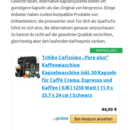
Gewicht fallen. Alternative Kapselsysteme bieten oft
günstigere Kapseln als das Original von Nespresso. Einige
Anbieter haben zudem kompatible Produkte von
Drittanbietern, die preiswerter sind. Für dich als Sparfuchs
lohnt es sich also, die Alternativen genauer anzuschauen.
So kannst du nicht auf die gewohnte Qualität verzichten,
gleichzeitig aber den laufenden Kaffeepreis senken.
EMPFEHLUNG
Tchibo Cafissimo „Pure plus“
Kaffeemaschine
Kapselmaschine inkl. 30 Kapseln
für Caffè Crema, Espresso und
Kaffee | 0,8l | 1250 Watt | 11,9 x
33,7 x 24 cm | Schwarz
44,00 €
Bei Amazon ansehen