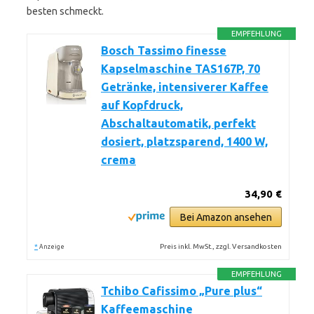
besten schmeckt.
EMPFEHLUNG
Bosch Tassimo finesse
Kapselmaschine TAS167P, 70
Getränke, intensiverer Kaffee
auf Kopfdruck,
Abschaltautomatik, perfekt
dosiert, platzsparend, 1400 W,
crema
34,90 €
Bei Amazon ansehen
*
Preis inkl. MwSt., zzgl. Versandkosten
Anzeige
EMPFEHLUNG
Tchibo Cafissimo „Pure plus“
Kaffeemaschine