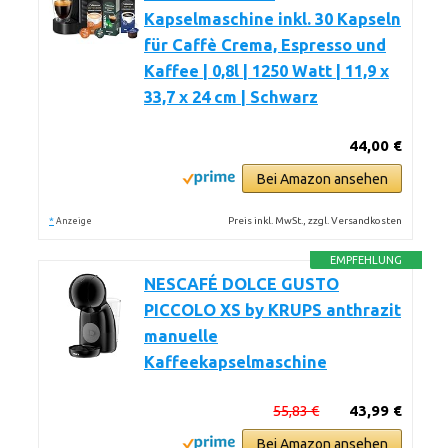
Kapselmaschine inkl. 30 Kapseln
für Caffè Crema, Espresso und
Kaffee | 0,8l | 1250 Watt | 11,9 x
33,7 x 24 cm | Schwarz
44,00 €
Bei Amazon ansehen
*
Preis inkl. MwSt., zzgl. Versandkosten
Anzeige
EMPFEHLUNG
NESCAFÉ DOLCE GUSTO
PICCOLO XS by KRUPS anthrazit
manuelle
Kaffeekapselmaschine
55,83 €
43,99 €
Bei Amazon ansehen