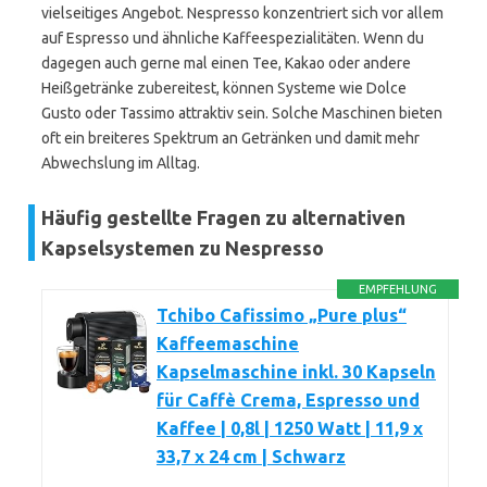
vielseitiges Angebot. Nespresso konzentriert sich vor allem
auf Espresso und ähnliche Kaffeespezialitäten. Wenn du
dagegen auch gerne mal einen Tee, Kakao oder andere
Heißgetränke zubereitest, können Systeme wie Dolce
Gusto oder Tassimo attraktiv sein. Solche Maschinen bieten
oft ein breiteres Spektrum an Getränken und damit mehr
Abwechslung im Alltag.
Häufig gestellte Fragen zu alternativen
Kapselsystemen zu Nespresso
EMPFEHLUNG
Tchibo Cafissimo „Pure plus“
Kaffeemaschine
Kapselmaschine inkl. 30 Kapseln
für Caffè Crema, Espresso und
Kaffee | 0,8l | 1250 Watt | 11,9 x
33,7 x 24 cm | Schwarz