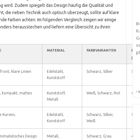
g wird. Zudem spiegelt das Design häufig die Qualität und
ht, die neben Technik auch optisch überzeugt, sollte auf klare
de Farben achten. Im folgenden Vergleich zeigen wir einige
B
nders herausstechen und liefern eine Übersicht zu ihren
K
G
v
E
MATERIAL
FARBVARIANTEN
DES
p
(1-5)
ront, klare Linien
Edelstahl,
Schwarz, Silber
5
Kunststoff
*
A
, kompakt, mattes
Kunststoff,
Weiß, Schwarz, Rot
4
Metall
e Kurven,
Edelstahl,
Schwarz, Silber,
5
Kunststoff
Weiß
nimalistisches Design
Metall,
Schwarz, Grau
4