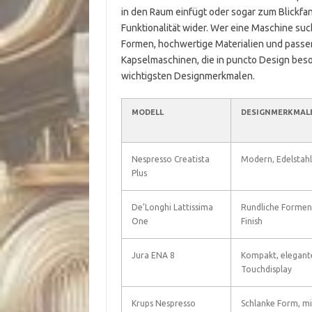
in den Raum einfügt oder sogar zum Blickfan
Funktionalität wider. Wer eine Maschine suc
Formen, hochwertige Materialien und passen
Kapselmaschinen, die in puncto Design beso
wichtigsten Designmerkmalen.
MODELL
DESIGNMERKMAL
Nespresso Creatista
Modern, Edelstahlf
Plus
De’Longhi Lattissima
Rundliche Formen
One
Finish
Jura ENA 8
Kompakt, elegant
Touchdisplay
Krups Nespresso
Schlanke Form, mi