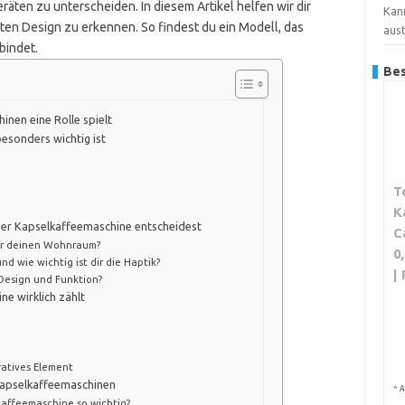
räten zu unterscheiden. In diesem Artikel helfen wir dir
Kan
en Design zu erkennen. So findest du ein Modell, das
aus
bindet.
Bes
nen eine Rolle spielt
esonders wichtig ist
T
K
ner Kapselkaffeemaschine entscheidest
C
er deinen Wohnraum?
0
d wie wichtig ist dir die Haptik?
|
 Design und Funktion?
e wirklich zählt
ratives Element
Kapselkaffeemaschinen
*
A
kaffeemaschine so wichtig?