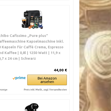
chibo Cafissimo „Pure plus“
affeemaschine Kapselmaschine inkl.
0 Kapseln für Caffè Crema, Espresso
nd Kaffee | 0,8l | 1250 Watt | 11,9 x
3,7 x 24 cm | Schwarz
44,00 €
Bei Amazon
ansehen
Preis inkl. MwSt., zzgl. Versandkosten
nzeige