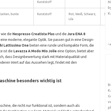
N
Kunststoff
b
K
Kanten, bunte
Kunststoff
Rot, Weiß, Schwarz,
3
Lila
 wie die
Nespresso Creatista Plus
und die
Jura ENA 8
eine moderne, elegante Optik. Sie passen gut in eine Design-
*
i Lattissima One
bieten eine runde und kompakte Form, die
A
e ist die
Lavazza A Modo Mio Jolie
eine Option, bietet aber
ich, dass Designbewertung stark mit Materialqualität und
ren Wert auf das Aussehen legt, findet mit den
aschine besonders wichtig ist
B
K
G
v
chine, die nicht nur funktional ist, sondern auch als
p