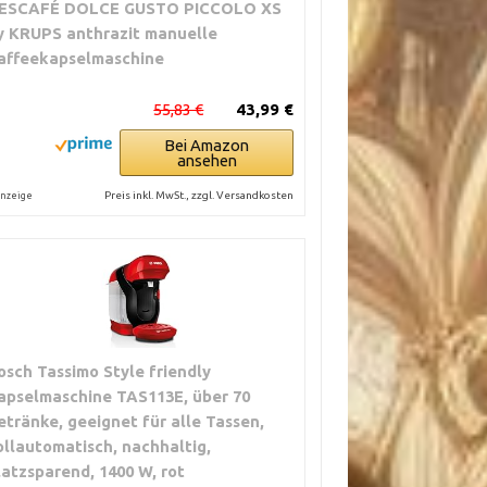
ESCAFÉ DOLCE GUSTO PICCOLO XS
y KRUPS anthrazit manuelle
affeekapselmaschine
55,83 €
43,99 €
Bei Amazon
ansehen
Preis inkl. MwSt., zzgl. Versandkosten
nzeige
osch Tassimo Style friendly
apselmaschine TAS113E, über 70
etränke, geeignet für alle Tassen,
ollautomatisch, nachhaltig,
latzsparend, 1400 W, rot