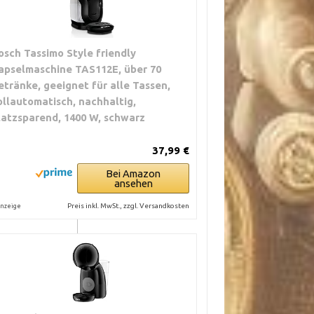
osch Tassimo Style friendly
apselmaschine TAS112E, über 70
etränke, geeignet für alle Tassen,
ollautomatisch, nachhaltig,
IGNBEWERTUNG
latzsparend, 1400 W, schwarz
37,99 €
Bei Amazon
ansehen
Preis inkl. MwSt., zzgl. Versandkosten
nzeige