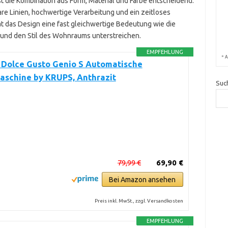
st die Kombination aus Form, Material und Farbe entscheidend.
are Linien, hochwertige Verarbeitung und ein zeitloses
 das Design eine fast gleichwertige Bedeutung wie die
n und den Stil des Wohnraums unterstreichen.
EMPFEHLUNG
*
A
 Dolce Gusto Genio S Automatische
aschine by KRUPS, Anthrazit
Suc
79,99 €
69,90 €
Bei Amazon ansehen
Preis inkl. MwSt., zzgl. Versandkosten
EMPFEHLUNG