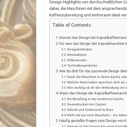
Design-Highlights von durchschnittlichen Ge
dabei, die Maschinen mit dem ansprechendst
Kaffeezubereitung und Wohnraum ideal ver
Table of Contents
Warum das Design bei Kapselkaffeemaschi
Für wen das Design der Kapselmaschine b
Designliebhaber
Minimalisten
Stilbewusste
Technikbegeisterte
Wie du dich für das passende Design dei
Passt die Maschine in deine Küche od
Welche Materialien sprechen dich an un
Wie wichtig ist dir die Verbindung von
Wann das Design der Kapselkaffeemaschin
Ein Blickfang in der modernen Küche
Beeindrucken bei Gästen
Stilvoll und funktional im Büro
Mehr als nur eine Maschine – ein deko
Häufig gestellte Fragen zum Design von 
Warum ist das Design bei einer Kapsel