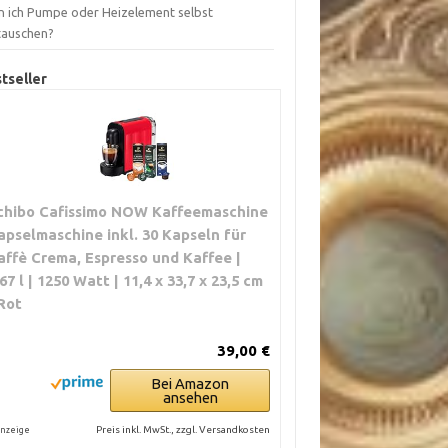
n ich Pumpe oder Heizelement selbst
tauschen?
tseller
chibo Cafissimo NOW Kaffeemaschine
apselmaschine inkl. 30 Kapseln für
affè Crema, Espresso und Kaffee |
,67 l | 1250 Watt | 11,4 x 33,7 x 23,5 cm
 Rot
39,00 €
Bei Amazon
ansehen
Preis inkl. MwSt., zzgl. Versandkosten
nzeige