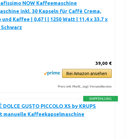
Cafissimo NOW Kaffeemaschine
schine inkl. 30 Kapseln für Caffè Crema,
und Kaffee | 0,67 l | 1250 Watt | 11,4 x 33,7 x
| Schwarz
39,00 €
Bei Amazon ansehen
Preis inkl. MwSt., zzgl. Versandkosten
EMPFEHLUNG
 DOLCE GUSTO PICCOLO XS by KRUPS
it manuelle Kaffeekapselmaschine