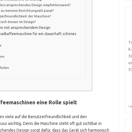
nders ansprechendes Design empfehlenswert?
 zu meinem Einrichtungsstil passt?
zerfreundlichkeit der Maschine?
isch besser im Design?
nen mit ansprechendem Design
selkaffeemaschine für ein dauerhaft schönes
T
e
K
3
ern
u
Teilen
3
feemaschinen eine Rolle spielt
*
A
n viele auf die Benutzerfreundlichkeit und den
so wichtig. Denn die Maschine steht oft gut sichtbar in
hendes Design sorgt dafür, dass das Gerät sich harmonisch