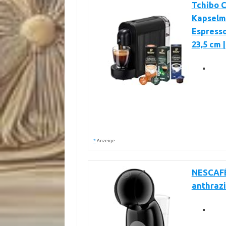
Tchibo 
Kapselma
Espresso 
23,5 cm 
*
Anzeige
NESCAFÉ
anthraz