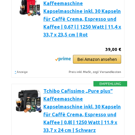
Kaffeemaschine
Kapselmaschine inkl. 30 Kapseln
für Caffè Crema, Espresso und
Kaffee | 0,67 l | 1250 Watt | 11,4 x
33,7 x 23,5 cm | Rot
39,00 €
Bei Amazon ansehen
*
Preis inkl. MwSt., zzgl. Versandkosten
Anzeige
EMPFEHLUNG
Tchibo Cafissimo „Pure plus“
Kaffeemaschine
Kapselmaschine inkl. 30 Kapseln
für Caffè Crema, Espresso und
Kaffee | 0,8l | 1250 Watt | 11,9 x
33,7 x 24 cm | Schwarz