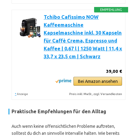
EMPFEHLUNG
Tchibo Cafissimo NOW
Kaffeemaschine
Kapselmaschine inkl. 30 Kapseln
für Caffè Crema, Espresso und
Kaffee | 0,67 l | 1250 Watt | 11,4 x
33,7 x 23,5 cm | Schwarz
39,00 €
Bei Amazon ansehen
*
Preis inkl. MwSt., zzgl. Versandkosten
Anzeige
Praktische Empfehlungen für den Alltag
Auch wenn keine offensichtlichen Probleme auftreten,
solltest du dich an sinnvolle Intervalle halten. Wie bereits