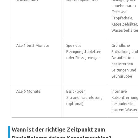
abnehmbaren
Teile wie
Tropfschale,
Kapselbehälter,
Wasserbehälte
Alle 1 bis 3 Monate
Spezielle
Gründliche
Reinigungstabletten
Entkalkung und
oder Flüssigreiniger
Desinfektion
der internen
Leitungen und
Brühgruppe
Alle 6 Monate
Essig- oder
Intensive
Zitronensäurelösung
Kalkentfernung
(optional)
besonders bei
hartem Wasser
Wann ist der richtige Zeitpunkt zum