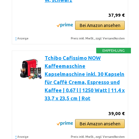
W, schwarz
37,99 €
Bei Amazon ansehen
*
Preis inkl. MwSt., zzgl. Versandkosten
Anzeige
EMPFEHLUNG
Tchibo Cafissimo NOW
Kaffeemaschine
Kapselmaschine inkl. 30 Kapseln
für Caffè Crema, Espresso und
Kaffee | 0,67 l | 1250 Watt | 11,4 x
33,7 x 23,5 cm | Rot
39,00 €
Bei Amazon ansehen
*
Preis inkl. MwSt., zzgl. Versandkosten
Anzeige