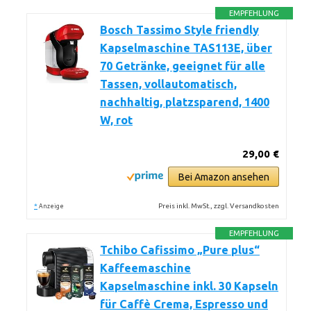
EMPFEHLUNG
Bosch Tassimo Style friendly
Kapselmaschine TAS113E, über
70 Getränke, geeignet für alle
Tassen, vollautomatisch,
nachhaltig, platzsparend, 1400
W, rot
29,00 €
Bei Amazon ansehen
*
Preis inkl. MwSt., zzgl. Versandkosten
Anzeige
EMPFEHLUNG
Tchibo Cafissimo „Pure plus“
Kaffeemaschine
Kapselmaschine inkl. 30 Kapseln
für Caffè Crema, Espresso und