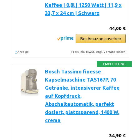
Kaffee | 0,8l | 1250 Watt | 11,9 x
33,7 x 24 cm | Schwarz
44,00 €
Bei Amazon ansehen
*
Preis inkl. MwSt., zzgl. Versandkosten
Anzeige
EMPFEHLUNG
Bosch Tassimo finesse
Kapselmaschine TAS167P, 70
Getränke, intensiverer Kaffee
auf Kopfdruck,
Abschaltautomatik, perfekt
dosiert, platzsparend, 1400 W,
crema
34,90 €